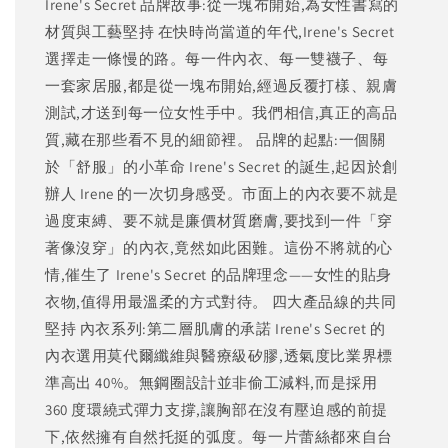
Irene's Secret 品牌故事:從一塊布開始,為女性書寫的
材質與工藝堅持 在快時尚當道的年代,Irene's Secret
選擇走一條慢的路。每一件內衣、每一雙襪子、每
一套家居服,都是從一塊布開始,經過反覆打樣、親膚
測試,才送到每一位女性手中。我們相信,真正的高品
質,藏在那些看不見的細節裡。 品牌的起點:一個關
於「舒服」的小革命 Irene's Secret 的誕生,起因於創
辦人 Irene 的一次切身感受。市面上的內衣要不就是
過度束縛、要不就是廉價材質磨膚,要找到一件「穿
著像沒穿」的內衣,竟然如此困難。這份不將就的心
情,催生了 Irene's Secret 的品牌理念——女性的貼身
衣物,值得用最溫柔的方式對待。 四大產品線的共同
堅持 內衣系列:第二層肌膚的承諾 Irene's Secret 的
內衣選用莫代爾纖維與醫療級矽膠,透氣度比業界標
準高出 40%。無鋼圈設計並非偷工減料,而是採用
360 度環繞式彈力支撐,讓胸部在沒有壓迫感的前提
下,依然擁有自然托挺的弧度。每一片蕾絲都來自台