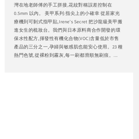
灣在地老師傅的手工拼接,花紋對稱誤差控制在
0.5mm 以內。 美甲系列:指尖上的小確幸 從居家光
療機到可剝式指甲貼,Irene's Secret 把沙龍級美甲搬
進女生的梳妝台。我們與日本原料商合作開發的環
保水性配方,揮發性有機化合物(VOC)含量低於市售
產品的三分之一,孕婦與敏感肌也能安心使用。23 種
熱門色號,從裸粉到霧灰,每一刷都滑順無刷痕。...