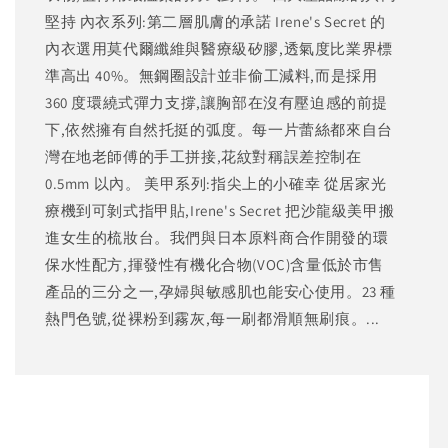
堅持 內衣系列:第二層肌膚的承諾 Irene's Secret 的
內衣選用莫代爾纖維與醫療級矽膠,透氣度比業界標
準高出 40%。無鋼圈設計並非偷工減料,而是採用
360 度環繞式彈力支撐,讓胸部在沒有壓迫感的前提
下,依然擁有自然托挺的弧度。每一片蕾絲都來自台
灣在地老師傅的手工拼接,花紋對稱誤差控制在
0.5mm 以內。 美甲系列:指尖上的小確幸 從居家光
療機到可剝式指甲貼,Irene's Secret 把沙龍級美甲搬
進女生的梳妝台。我們與日本原料商合作開發的環
保水性配方,揮發性有機化合物(VOC)含量低於市售
產品的三分之一,孕婦與敏感肌也能安心使用。23 種
熱門色號,從裸粉到霧灰,每一刷都滑順無刷痕。...