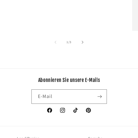
von
1
/
3
Abonnieren Sie unsere E-Mails
E-Mail
Facebook
Instagram
TikTok
Pinterest