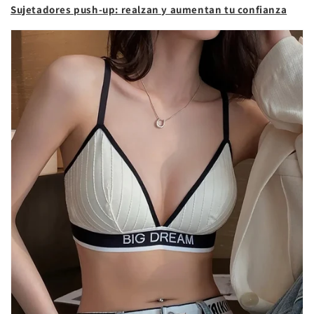
Sujetadores push-up: realzan y aumentan tu confianza