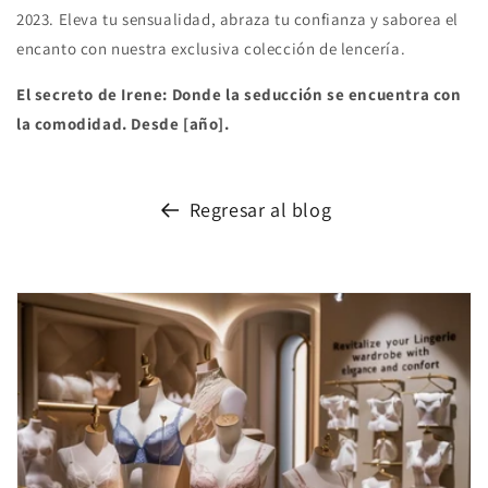
2023. Eleva tu sensualidad, abraza tu confianza y saborea el
encanto con nuestra exclusiva colección de lencería.
El secreto de Irene: Donde la seducción se encuentra con
la comodidad. Desde [año].
Regresar al blog