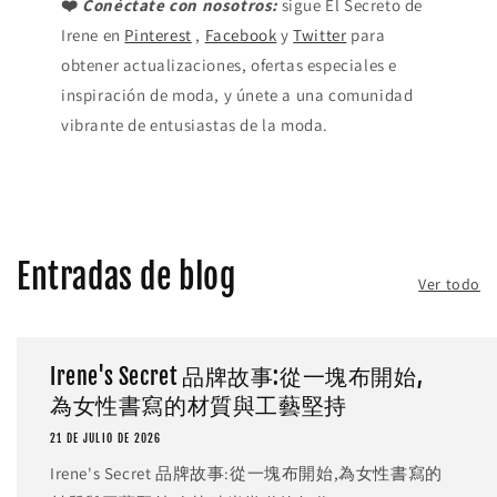
❤️
Conéctate con nosotros:
sigue El Secreto de
Irene en
Pinterest
,
Facebook
y
Twitter
para
obtener actualizaciones, ofertas especiales e
inspiración de moda, y únete a una comunidad
vibrante de entusiastas de la moda.
Entradas de blog
Ver todo
Irene's Secret 品牌故事:從一塊布開始,
為女性書寫的材質與工藝堅持
21 DE JULIO DE 2026
Irene's Secret 品牌故事:從一塊布開始,為女性書寫的