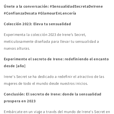
Únete a la conversación: #SensualidadSecretaDeIrene
#ConfianzaDesata #GlamourEnLencería
Colección 2023: Eleva tu sensualidad
Experimenta la colección 2023 de Irene’s Secret,
meticulosamente diseñada para llevar tu sensualidad a
nuevas alturas.
Experimente el secreto de Irene: redefiniendo el encanto
desde [año]
Irene's Secret se ha dedicado a redefinir el atractivo de las
mujeres de todo el mundo desde nuestros inicios.
Conclusión: El secreto de Irene: donde la sensualidad
prospera en 2023
Embárcate en un viaje a través del mundo de Irene's Secret en