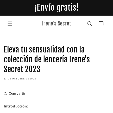
Ir
¡Envío gratis!
directamente
al contenido
Irene's Secret
Carrito
Eleva tu sensualidad con la
colección de lencería Irene's
Secret 2023
11 DE OCTUBRE DE 2023
Compartir
Introducción: