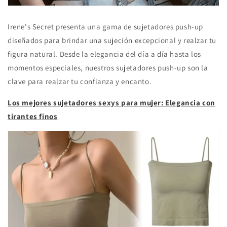
Irene's Secret presenta una gama de sujetadores push-up
diseñados para brindar una sujeción excepcional y realzar tu
figura natural. Desde la elegancia del día a día hasta los
momentos especiales, nuestros sujetadores push-up son la
clave para realzar tu confianza y encanto.
Los mejores sujetadores sexys para mujer: Elegancia con
tirantes finos