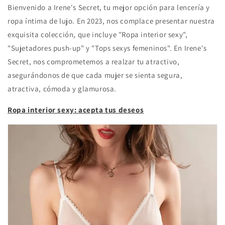
Bienvenido a Irene's Secret, tu mejor opción para lencería y
ropa íntima de lujo. En 2023, nos complace presentar nuestra
exquisita colección, que incluye "Ropa interior sexy",
"Sujetadores push-up" y "Tops sexys femeninos". En Irene's
Secret, nos comprometemos a realzar tu atractivo,
asegurándonos de que cada mujer se sienta segura,
atractiva, cómoda y glamurosa.
Ropa interior sexy: acepta tus deseos