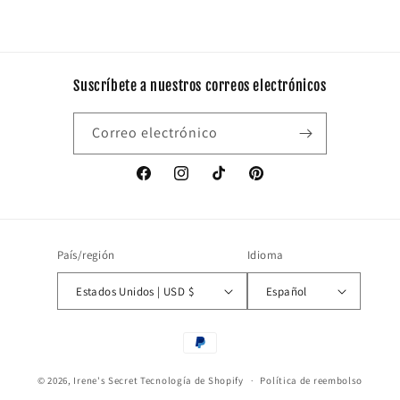
Suscríbete a nuestros correos electrónicos
Correo electrónico
Facebook
Instagram
TikTok
Pinterest
País/región
Idioma
Estados Unidos | USD $
Español
Formas
de
© 2026,
Irene's Secret
Tecnología de Shopify
pago
Política de reembolso