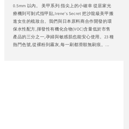
0.5mm 以內。 美甲系列:指尖上的小確幸 從居家光
療機到可剝式指甲貼,Irene's Secret 把沙龍級美甲搬
進女生的梳妝台。我們與日本原料商合作開發的環
保水性配方,揮發性有機化合物(VOC)含量低於市售
產品的三分之一,孕婦與敏感肌也能安心使用。23 種
熱門色號,從裸粉到霧灰,每一刷都滑順無刷痕。...