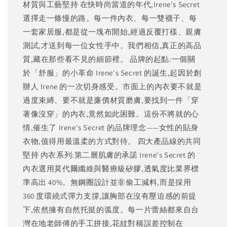
材質與工藝堅持 在快時尚當道的年代,Irene's Secret
選擇走一條慢的路。每一件內衣、每一雙襪子、每
一套家居服,都是從一塊布開始,經過反覆打樣、親膚
測試,才送到每一位女性手中。我們相信,真正的高品
質,藏在那些看不見的細節裡。 品牌的起點:一個關
於「舒服」的小革命 Irene's Secret 的誕生,起因於創
辦人 Irene 的一次切身感受。市面上的內衣要不就是
過度束縛、要不就是廉價材質磨膚,要找到一件「穿
著像沒穿」的內衣,竟然如此困難。這份不將就的心
情,催生了 Irene's Secret 的品牌理念——女性的貼身
衣物,值得用最溫柔的方式對待。 四大產品線的共同
堅持 內衣系列:第二層肌膚的承諾 Irene's Secret 的
內衣選用莫代爾纖維與醫療級矽膠,透氣度比業界標
準高出 40%。無鋼圈設計並非偷工減料,而是採用
360 度環繞式彈力支撐,讓胸部在沒有壓迫感的前提
下,依然擁有自然托挺的弧度。每一片蕾絲都來自台
灣在地老師傅的手工拼接,花紋對稱誤差控制在