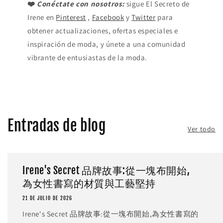
❤️
Conéctate con nosotros:
sigue El Secreto de
Irene en
Pinterest
,
Facebook
y
Twitter
para
obtener actualizaciones, ofertas especiales e
inspiración de moda, y únete a una comunidad
vibrante de entusiastas de la moda.
Entradas de blog
Ver todo
Irene's Secret 品牌故事:從一塊布開始,
為女性書寫的材質與工藝堅持
21 DE JULIO DE 2026
Irene's Secret 品牌故事:從一塊布開始,為女性書寫的