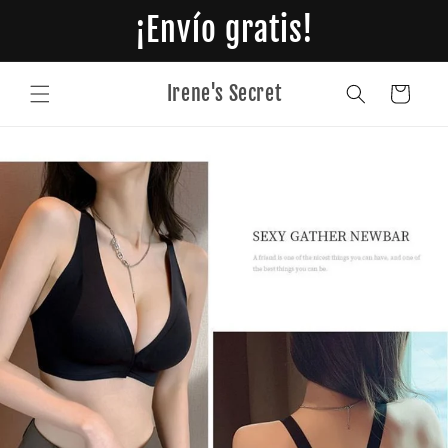
Ir
¡Envío gratis!
directamente
al contenido
Irene's Secret
Carrito