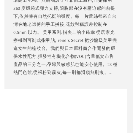
準高出 40%。無鋼圈設計並非偷工減料,而是採用
360 度環繞式彈力支撐,讓胸部在沒有壓迫感的前提
下,依然擁有自然托挺的弧度。每一片蕾絲都來自台
灣在地老師傅的手工拼接,花紋對稱誤差控制在
0.5mm 以內。 美甲系列:指尖上的小確幸 從居家光
療機到可剝式指甲貼,Irene's Secret 把沙龍級美甲搬
進女生的梳妝台。我們與日本原料商合作開發的環
保水性配方,揮發性有機化合物(VOC)含量低於市售
產品的三分之一,孕婦與敏感肌也能安心使用。23 種
熱門色號,從裸粉到霧灰,每一刷都滑順無刷痕。...