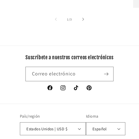
de
1
/
3
Suscríbete a nuestros correos electrónicos
Correo electrónico
Facebook
Instagram
TikTok
Pinterest
País/región
Idioma
Estados Unidos | USD $
Español