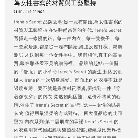
為女性書寫的材質與工藝堅持
21 DE JULIO DE 2026
Irene's Secret 品牌故事:從一塊布開始,為女性書寫的
材質與工藝堅持 在快時尚當道的年代,Irene's Secret
選擇走一條慢的路。每一件內衣、每一雙襪子、每
一套家居服,都是從一塊布開始,經過反覆打樣、親膚
測試,才送到每一位女性手中。我們相信,真正的高品
質,藏在那些看不見的細節裡。 品牌的起點:一個關
於「舒服」的小革命 Irene's Secret 的誕生,起因於創
辦人 Irene 的一次切身感受。市面上的內衣要不就是
過度束縛、要不就是廉價材質磨膚,要找到一件「穿
著像沒穿」的內衣,竟然如此困難。這份不將就的心
情,催生了 Irene's Secret 的品牌理念——女性的貼身
衣物,值得用最溫柔的方式對待。 四大產品線的共同
堅持 內衣系列:第二層肌膚的承諾 Irene's Secret 的
內衣選用莫代爾纖維與醫療級矽膠,透氣度比業界標