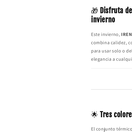
🎁
Disfruta de
invierno
Este invierno,
IREN
combina calidez, c
para usar solo o de
elegancia a cualqui
🌟
Tres colore
El conjunto térmic