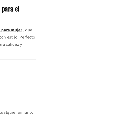
 para el
 para mujer
, que
on estilo. Perfecto
rá calidez y
cualquier armario: