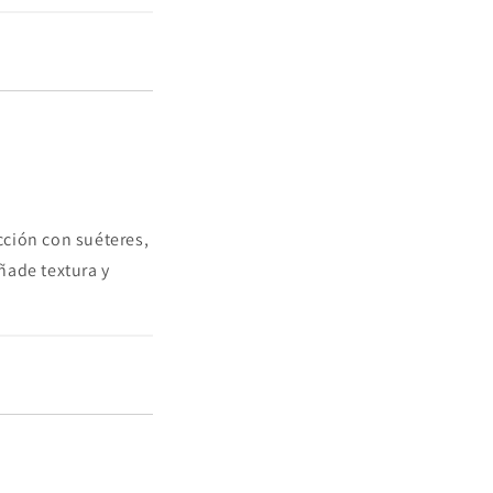
cción con suéteres,
ñade textura y