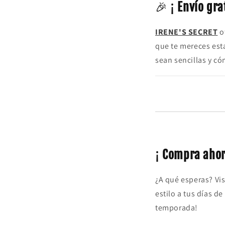
🎉 ¡
Envío gra
IRENE'S SECRET
of
que te mereces est
sean sencillas y c
¡
Compra ahora
¿A qué esperas? Vi
estilo a tus días de
temporada!