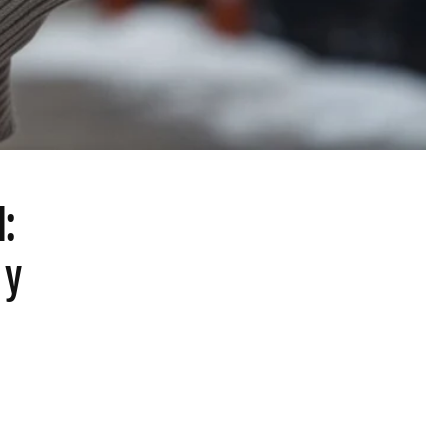
l:
 y