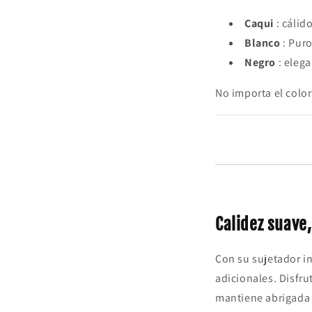
Caqui
: cálid
Blanco
: Puro
Negro
: elega
No importa el color
Calidez suave
Con su sujetador i
adicionales. Disfru
mantiene abrigada e