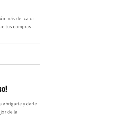
aún más del calor
que tus compras
so!
 abrigarte y darle
jor de la