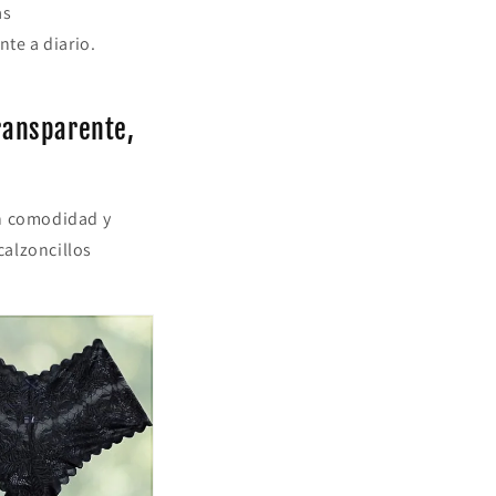
as
nte a diario.
transparente,
an comodidad y
calzoncillos