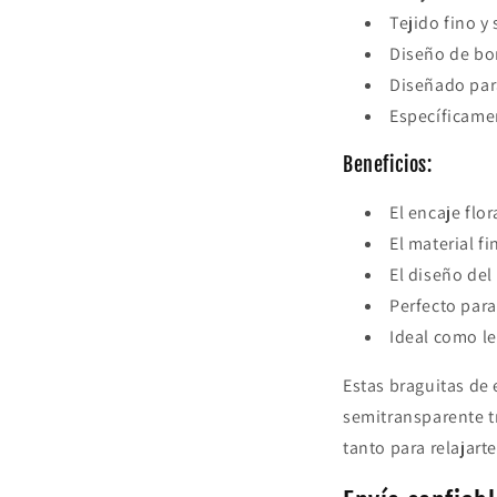
Tejido fino y
Diseño de bo
Diseñado para
Específicamen
Beneficios:
El encaje flo
El material f
El diseño de
Perfecto para
Ideal como le
Estas braguitas de 
semitransparente t
tanto para relajart