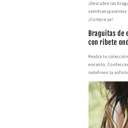
¡Descubre las bragu
semitransparentes c
¡Compra ya!
Braguitas de 
con ribete on
Realza tu colecció
encanto. Confeccio
redefinen la sofist