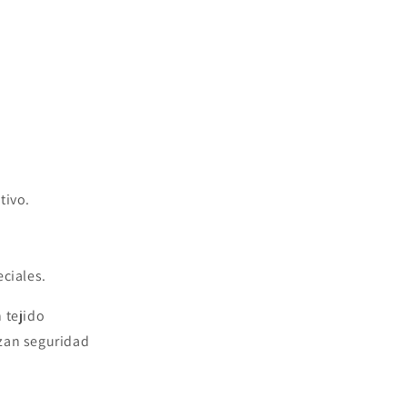
tivo.
.
eciales.
 tejido
izan seguridad