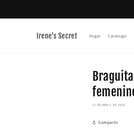
Ir
directamente
al contenido
Irene's Secret
Hogar
Catalogar
Braguita
femenin
11 DE ABRIL DE 2025
Compartir