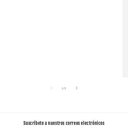
de
1
/
3
Suscríbete a nuestros correos electrónicos