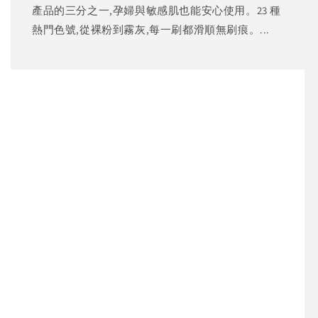
產品的三分之一,孕婦與敏感肌也能安心使用。23 種
熱門色號,從裸粉到霧灰,每一刷都滑順無刷痕。...