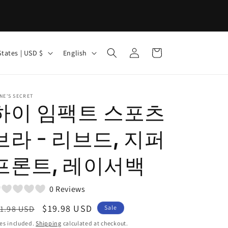
Log
L
Cart
United States | USD $
English
in
a
n
g
NE'S SECRET
하이 임팩트 스포츠
u
a
브라 - 리브드, 지퍼
g
프론트, 레이서백
e
0 Reviews
egular
Sale
$19.98 USD
1.98 USD
Sale
ice
price
es included.
Shipping
calculated at checkout.