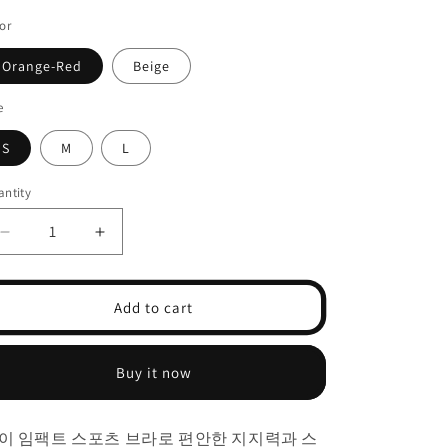
or
Orange-Red
Beige
e
S
M
L
ntity
Decrease
Increase
quantity
quantity
for
for
하
하
Add to cart
이
이
임
임
Buy it now
팩
팩
트
트
스
스
이 임팩트 스포츠 브라로 편안한 지지력과 스