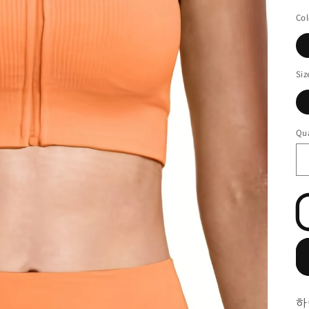
o
Col
n
Siz
Qua
하