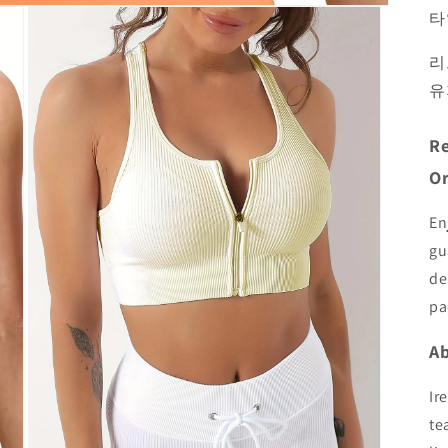
타
리
유
Re
Or
En
gu
de
pa
Ab
Ir
te