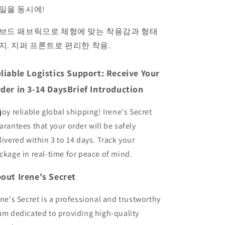
포
포
일을 동시에!
츠
츠
브
브
브드 패브릭으로 체형에 맞는 착용감과 형태
라
라
지. 지퍼 프론트로 편리한 착용.
-
-
리
리
브
브
liable Logistics Support: Receive Your
드,
드,
der in 3-14 DaysBrief Introduction
지
지
퍼
퍼
joy reliable global shipping! Irene's Secret
프
프
arantees that your order will be safely
론
론
livered within 3 to 14 days. Track your
트,
트,
ckage in real-time for peace of mind.
레
레
이
이
out Irene's Secret
서
서
백
백
ene's Secret is a professional and trustworthy
am dedicated to providing high-quality