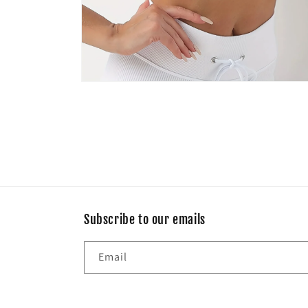
Open
media
10
in
modal
Subscribe to our emails
Email