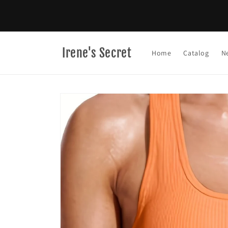
Skip to
content
Irene's Secret
Home
Catalog
N
Skip to
product
information